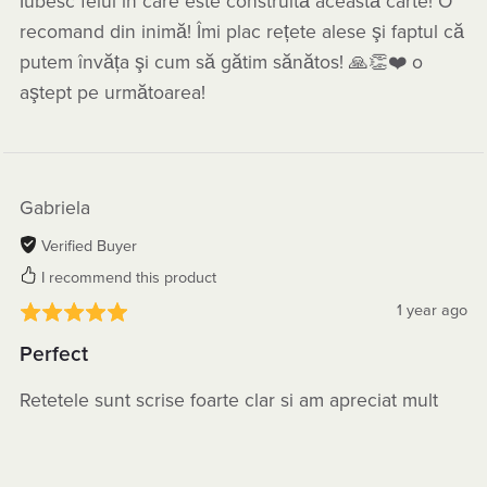
Iubesc felul în care este construită această carte! O
recomand din inimă! Îmi plac rețete alese şi faptul că
putem învăța şi cum să gătim sănătos! 🙏👏❤️ o
aştept pe următoarea!
Gabriela
Verified Buyer
I recommend this product
1 year ago
Perfect
Retetele sunt scrise foarte clar si am apreciat mult
partea de beneficii. De asemenea, designul arata
foarte bine. Abia astept urmatoarea carte cu retete!