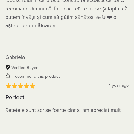
Iubesc felul în care este construită această carte! O
recomand din inimă! Îmi plac rețete alese şi faptul că
putem învăța şi cum să gătim sănătos! 🙏👏❤️ o
aştept pe următoarea!
Gabriela
Verified Buyer
I recommend this product
1 year ago
Perfect
Retetele sunt scrise foarte clar si am apreciat mult
partea de beneficii. De asemenea, designul arata
foarte bine. Abia astept urmatoarea carte cu retete!